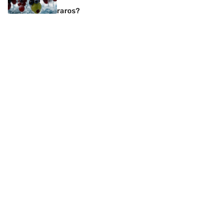
raros?