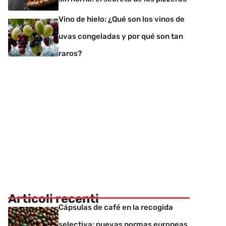
Vino de hielo: ¿Qué son los vinos de
uvas congeladas y por qué son tan
raros?
Articoli recenti
Cápsulas de café en la recogida
selectiva: nuevas normas europeas