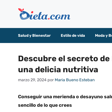
Saltar
al
contenido
Salud y Bienestar
Estilo de vida
Moda y B
Descubre el secreto de 
una delicia nutritiva
marzo 29, 2024
por
Maria Bueno Esteban
Conseguir una merienda o desayuno salu
sencillo de lo que crees