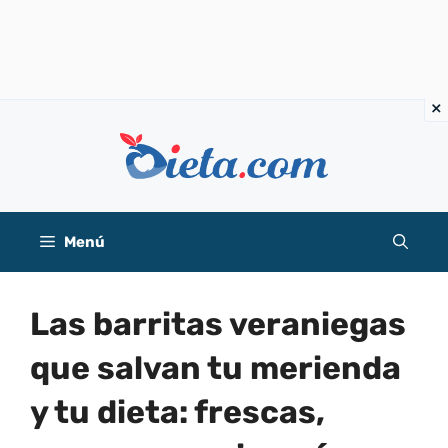
Saltar
al
contenido
Menú
Las barritas veraniegas
que salvan tu merienda
y tu dieta: frescas,