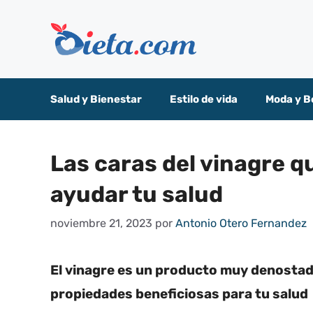
Saltar
al
contenido
Salud y Bienestar
Estilo de vida
Moda y B
Las caras del vinagre q
ayudar tu salud
noviembre 21, 2023
por
Antonio Otero Fernandez
El vinagre es un producto muy denosta
propiedades beneficiosas para tu salud