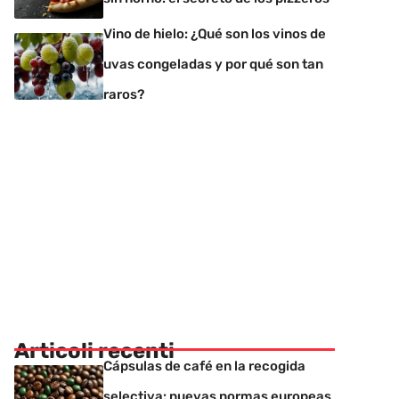
Vino de hielo: ¿Qué son los vinos de
uvas congeladas y por qué son tan
raros?
Articoli recenti
Cápsulas de café en la recogida
selectiva: nuevas normas europeas