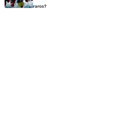
raros?