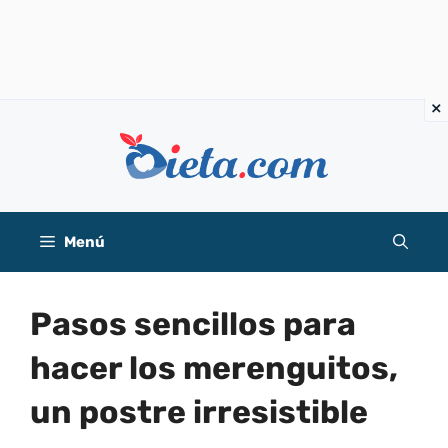
Saltar
al
contenido
Menú
Pasos sencillos para
hacer los merenguitos,
un postre irresistible