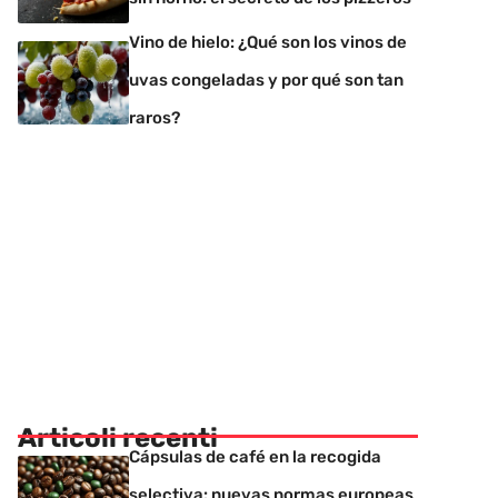
Vino de hielo: ¿Qué son los vinos de
uvas congeladas y por qué son tan
raros?
Articoli recenti
Cápsulas de café en la recogida
selectiva: nuevas normas europeas