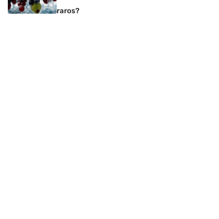
raros?