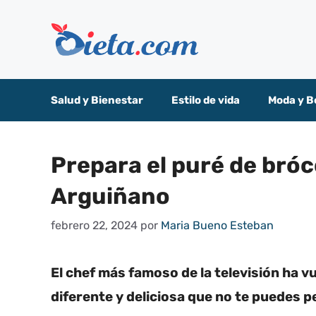
Saltar
al
contenido
Salud y Bienestar
Estilo de vida
Moda y B
Prepara el puré de bróc
Arguiñano
febrero 22, 2024
por
Maria Bueno Esteban
El chef más famoso de la televisión ha 
diferente y deliciosa que no te puedes p