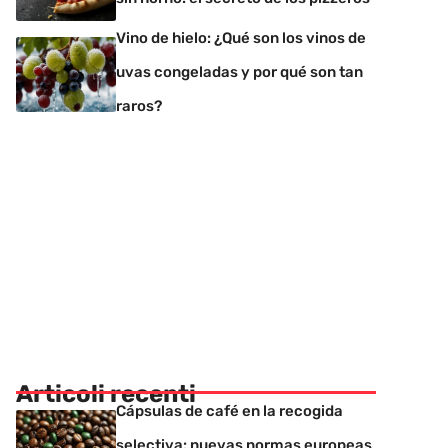
Vino de hielo: ¿Qué son los vinos de
uvas congeladas y por qué son tan
raros?
Articoli recenti
Cápsulas de café en la recogida
selectiva: nuevas normas europeas