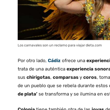
Los carnavales son un reclamo para viajar dieta.com
Por otro lado,
Cádiz
ofrece una
experienc
trata de una auténtica
experiencia
sonor
sus
chirigotas
,
comparsas
y
coros
, toma
de un pueblo que se rebela durante estos
de plata’
se transforma y se ilumina en es
Colonia
tiene también otra de las
joyas
de