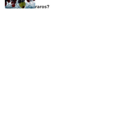
raros?