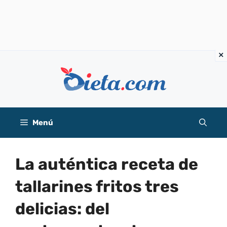
Saltar
al
contenido
Menú
La auténtica receta de
tallarines fritos tres
delicias: del