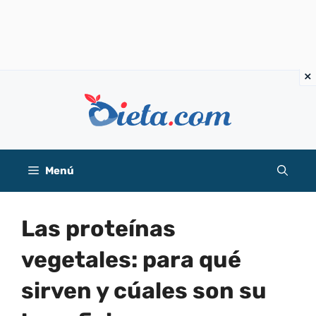
Saltar
al
contenido
Menú
Las proteínas
vegetales: para qué
sirven y cúales son su